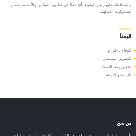
والمحافظة عليهم من الوقوع بأيّ خطأ في تطبيق القوانين والأنظمة لنضمن
استمرارية أعمالهم.
قيمنا
الوفاء بالالتزام
التطوير المستمر
تحقيق رضا العملاء
النزاهة و الأمانة
من نحن
تأسست الشركة بجهود وتحت إشراف الكثير من الكفاءات المشهود لها في