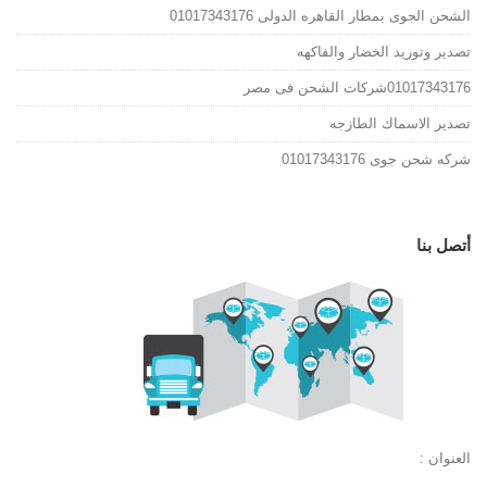
الشحن الجوى بمطار القاهره الدولى 01017343176
تصدير وتوريد الخضار والفاكهه
01017343176شركات الشحن فى مصر
تصدير الاسماك الطازجه
شركه شحن جوى 01017343176
أتصل بنا
العنوان :