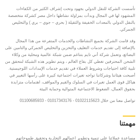
تأسست الشركة للنقل الدولي بجهود وتحت إشراف الكثير من الكفاءات
المشهود لها في المجال وبدأت بمزاولة نشاطها داخل مصر كشركة متخصصة
بالنقل الدولي بالمعدات الخفيفة والثقيلة ( بحري – جوي – بري ) والتخليص
الجمركي.
وقد قامت الشركة بجميع النشاطات والخدمات المتفرعة من هذا المجال
بالإضافة إلى تقديم خدمات التغليف والتخزين والتخليص الجمركي والتامين على
البضائع، وتعمل شركة أني تايم بتناغم ضمن شبكة عالمية ومحلية من وكلاء
الشحن المحترفين تغطي كل بقاع العالم ، ويتم تطوير هذه الشبكة لنتحقق من
تلبية كافة احتياجات وشروط العملاء في تقديم خدمات الإمدادات اللوجيستية.
أصبحت هيئاتنا وشركاتنا تواجه تغيرات اجتماعية كبيرة على رأسها التغيير في
هياكل قوى العمل تغيرات في السلوك والقيم والمواقف، اهتمامات متزايدة
بحقوق العمال، الضغوط الاجتماعية المتوالية وحماية البيئة
تواصل معنا من خلال 01022115623 - 01017343176 - 01100685933
مهمتنا
مساعدة عملائنا على تنمية وتطوير اعمالهم التجارية وتحقيق طموحاتهم