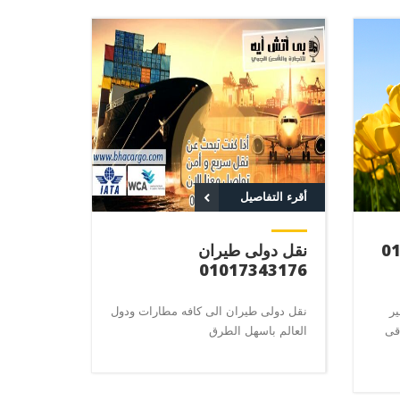
أقرء التفاصيل
نقل دولى طيران
01017343176
ير
نقل دولى طيران الى كافه مطارات ودول
قى
العالم باسهل الطرق