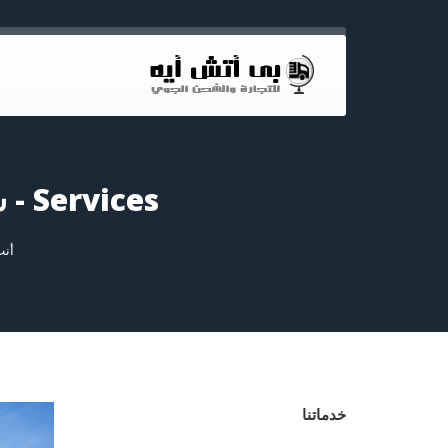
Services - شحن جوى من مصر الى السعودية01017343176
أنت
خدماتنا