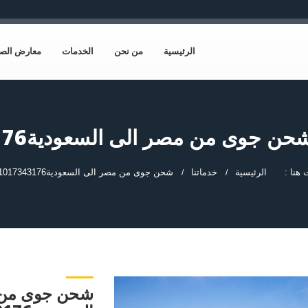
الرئيسية
من نحن
الخدمات
معارض الص
 هنا :
الرئيسية
خدماتنا
شحن جوى من مصر الى السعودية01017343176
شحن جوى من 