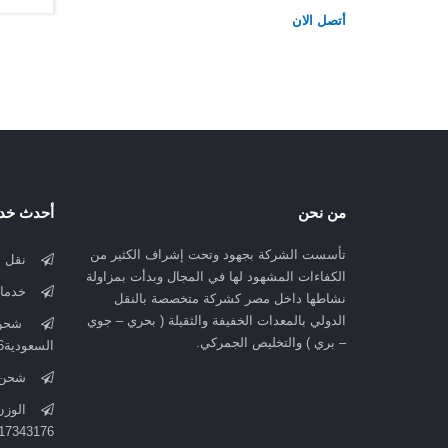
أتصل الان
من نحن
أحدث خدم
تأسست الشركة بجهود وتحت إشراف الكثير من
نقل دول
الكفاءات المشهود لها في المجال وبدأت بمزاولة
خدمات ا
نشاطها داخل مصر كشركة متخصصة بالنقل
الدولي بالمعدات الخفيفة والثقيلة ( بحري – جوي
شحن 
– بري ) والتخليص الجمركي.
السعودية01017343176
شحن دولى
الوزن
17343176