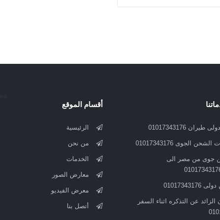
اتنا
أقسام الموقع
ى طيران 01017343176
الرئيسية
لشحن الجوى 01017343176
من نحن
جوى من مصر الى
الخدمات
معارض الصور
 01017343176
معرض الفيديو
 الزائد عن التذكره اثناء السفر
أتصل بنا
010